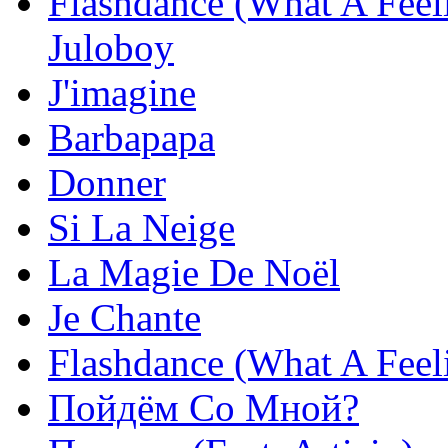
Flashdance (What A Feel
Juloboy
J'imagine
Barbapapa
Donner
Si La Neige
La Magie De Noël
Je Chante
Flashdance (What A Feel
Пойдём Со Мной?