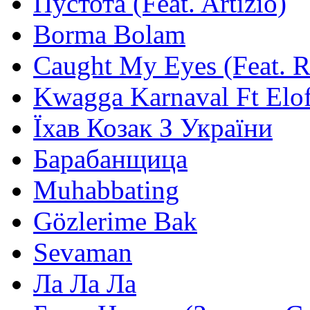
Пустота (Feat. Artizio)
Borma Bolam
Caught My Eyes (Feat. 
Kwagga Karnaval Ft Elof
Їхав Козак З України
Барабанщица
Muhabbating
Gözlerime Bak
Sevaman
Ла Ла Ла