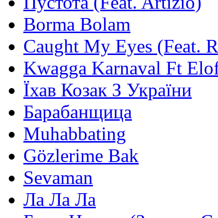
Пустота (Feat. Artizio)
Borma Bolam
Caught My Eyes (Feat. 
Kwagga Karnaval Ft Elof
Їхав Козак З України
Барабанщица
Muhabbating
Gözlerime Bak
Sevaman
Ла Ла Ла