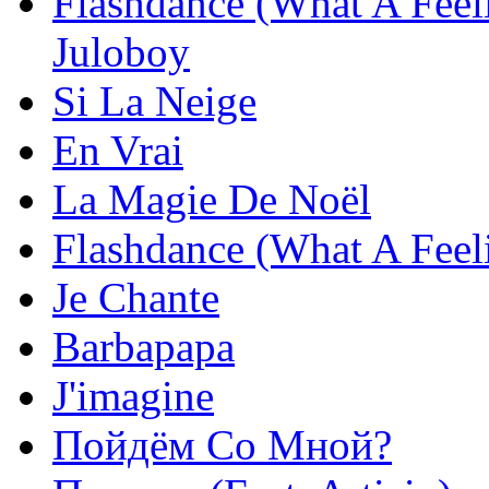
Flashdance (What A Feel
Juloboy
Si La Neige
En Vrai
La Magie De Noël
Flashdance (What A Feel
Je Chante
Barbapapa
J'imagine
Пойдём Со Мной?